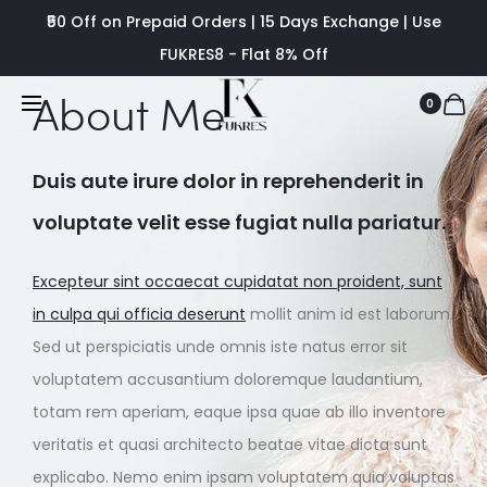
₹50 Off on Prepaid Orders | 15 Days Exchange | Use
FUKRES8 - Flat 8% Off
About Me
0
Duis aute irure dolor in reprehenderit in
voluptate velit esse fugiat nulla pariatur.
Excepteur sint occaecat cupidatat non proident, sunt
in culpa qui officia deserunt
mollit anim id est laborum.
Sed ut perspiciatis unde omnis iste natus error sit
voluptatem accusantium doloremque laudantium,
totam rem aperiam, eaque ipsa quae ab illo inventore
veritatis et quasi architecto beatae vitae dicta sunt
explicabo. Nemo enim ipsam voluptatem quia voluptas